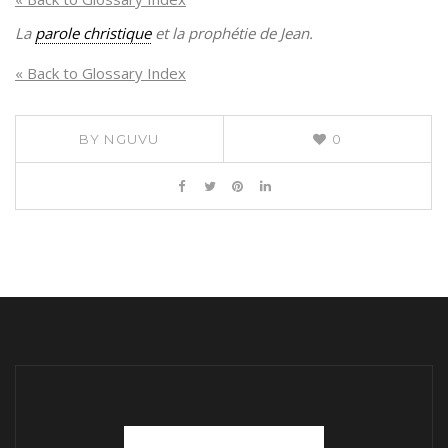
La
parole christique
et la prophétie de Jean.
« Back to Glossary Index
BY
NGUVU
0