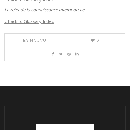
Le rejet de la connaissance intemporelle.
« Back to Glossary Index
BY
NGUVU
0