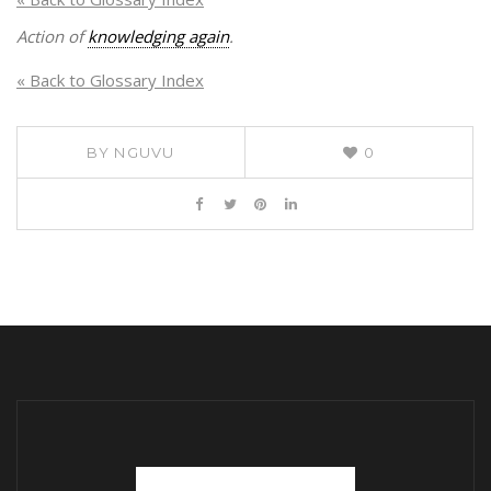
Action of
knowledging again
.
« Back to Glossary Index
BY
NGUVU
0