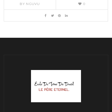
BY
NGUVU
0