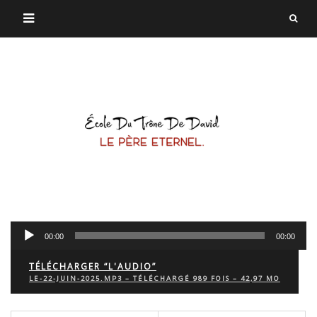
Lecteur
00:00
00:00
audio
TÉLÉCHARGER “L'AUDIO”
LE-22-JUIN-2025.MP3 – TÉLÉCHARGÉ 989 FOIS – 42,97 MO